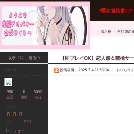
?匿名連絡窗口?
掲示板
»
掲示板
›
🌸紅牌名單
桜
新規投稿
·
番
表示:
377
|
返信:
0
【即プレイOK】恋人感＆積極サ
館
admin
投稿場所： 2025-7-4 21:53:34
|
すべてのフ
958
0
3092
主題
回帖
積分
管理者
積分
3092
メッセー