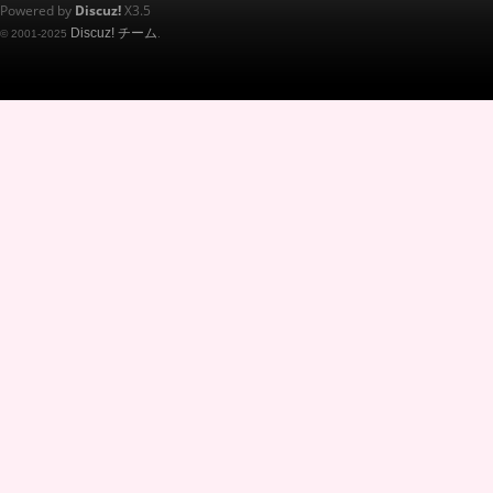
Powered by
Discuz!
X3.5
Discuz! チーム
© 2001-2025
.