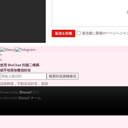
返信後に最後のページへジャ
返信を投稿
×
×
使用 WeChat 扫描二维碼
或手动添加微信好友
複製ID並跳轉微信
請跳轉後，手動添加好友，謝謝
Powered by
Discuz!
X3.5
Discuz! チーム
© 2001-2025
.