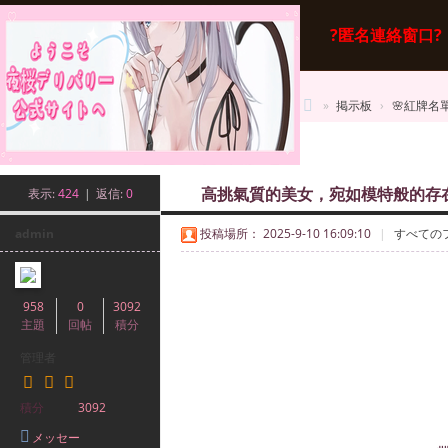
?匿名連絡窗口?
掲示板
»
掲示板
›
🌸紅牌名單
桜
新規投稿
·
番
表示:
424
|
返信:
0
高挑氣質的美女，宛如模特般的存在?
館
admin
投稿場所： 2025-9-10 16:09:10
|
すべての
958
0
3092
主題
回帖
積分
管理者
積分
3092
メッセー